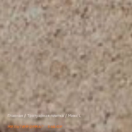
Главная
/
Тротуарная плитка
/ Микс L
МУЛЬТИФОРМАТ · НАБОР