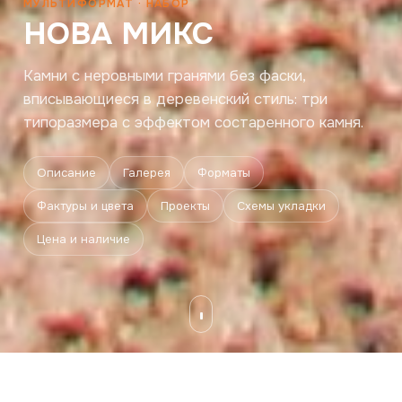
МУЛЬТИФОРМАТ · НАБОР
НОВА МИКС
Камни с неровными гранями без фаски,
вписывающиеся в деревенский стиль: три
типоразмера с эффектом состаренного камня.
Описание
Галерея
Форматы
Фактуры и цвета
Проекты
Схемы укладки
Цена и наличие
Описание
Галерея
Форматы
Фактуры и цвета