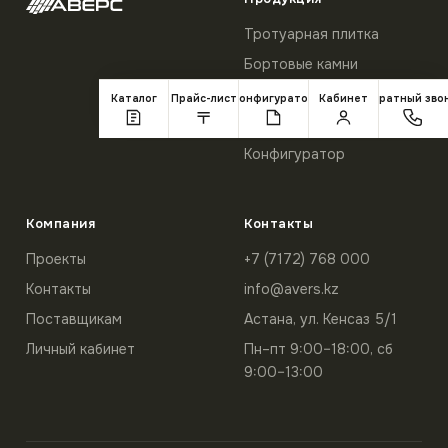
Тротуарная плитка
Бортовые камни
Товарный бетон
Каталог
Прайс-лист
Конфигуратор
Кабинет
Обратный зво
Прайс-лист
Конфигуратор
Компания
Контакты
Проекты
+7 (7172) 768 000
Контакты
info@avers.kz
Поставщикам
Астана, ул. Кенсаз 5/1
Личный кабинет
Пн–пт 9:00–18:00, сб
9:00–13:00