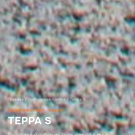
Главная
/
Тротуарная плитка
/ Терра S
МУЛЬТИФОРМАТ · НАБОР
ТЕРРА S
Практичный набор из трёх камней с мини-