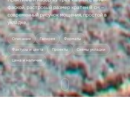
фаской, растровый размер кратен 8 см —
современный рисунок мощения, простой в
укладке.
Описание
Галерея
Форматы
Фактуры и цвета
Проекты
Схемы укладки
Цена и наличие
Описание
Галерея
Форматы
Фактуры и цвета