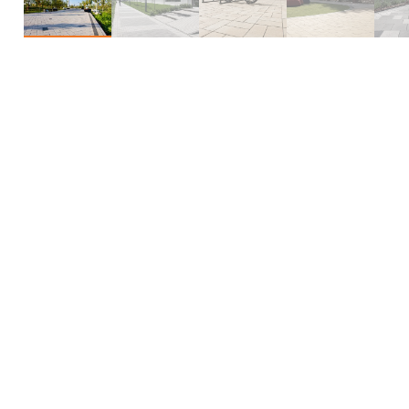
Индивидуальные форматы
Мультиформат
Фигурные камни
4
8
Индивидуальные форматы
01
Классические прямоугольники и квадраты:
собираются в любой рисунок — от строгих
рядов до диагонали и ёлки.